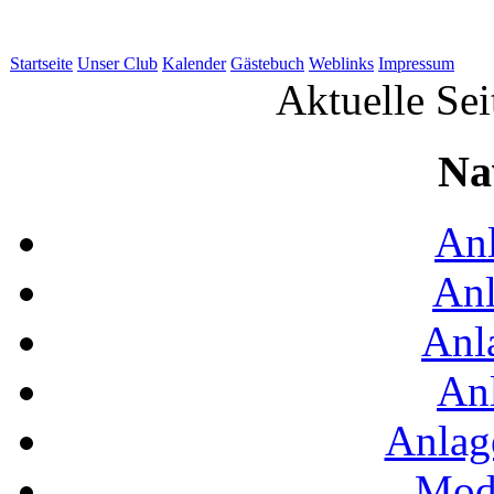
Startseite
Unser Club
Kalender
Gästebuch
Weblinks
Impressum
Aktuelle Sei
Na
Anl
Anl
Anl
An
Anlag
Mode