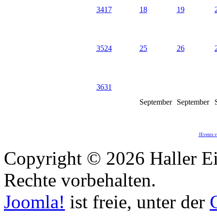
34
17
18
19
35
24
25
26
36
31
September
September
JEvents v
Copyright © 2026 Haller Ei
Rechte vorbehalten.
Joomla!
ist freie, unter der